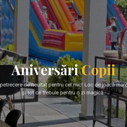
Aniversări
Copii
petrecere de neuitat pentru cel mic! Loc de joacă mare
și tot ce trebuie pentru o zi magică.