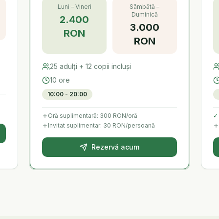
Luni – Vineri
Sâmbătă –
Duminică
2.400
3.000
RON
RON
25
adulți +
12
copii incluși
10 ore
10:00 - 20:00
Oră suplimentară:
300 RON
/oră
✓
Invitat suplimentar: 30 RON/persoană
Rezervă acum