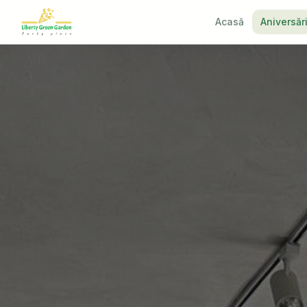
Acasă
Aniversăr