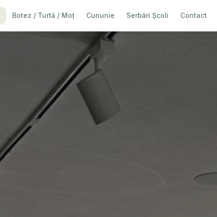
i
Botez / Turtă / Moț
Cununie
Serbări Școli
Contact