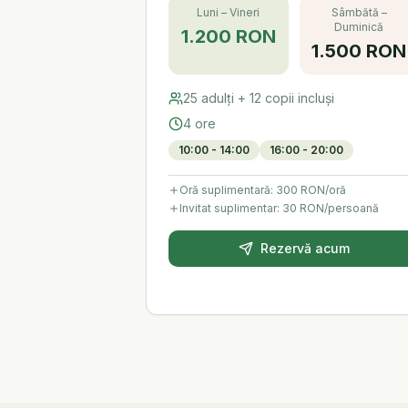
Luni – Vineri
Sâmbătă –
Duminică
1.200 RON
1.500 RON
25
adulți +
12
copii incluși
4 ore
10:00 - 14:00
16:00 - 20:00
Oră suplimentară:
300 RON
/oră
Invitat suplimentar: 30 RON/persoană
Rezervă acum