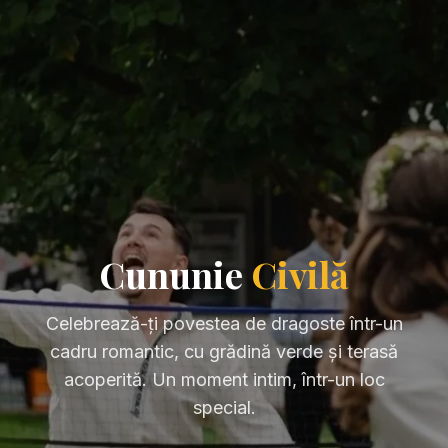
Cununie
Civilă
Celebrează-ți povestea de dragoste într-un
cadru romantic, cu grădină verde și terasă
acoperită. Un moment intim, într-un loc
special.