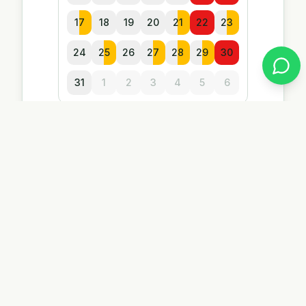
17
18
19
20
21
22
23
24
25
26
27
28
29
30
31
1
2
3
4
5
6
Tipul de eveniment
2
Cununie Civilă
Scrie-ne pe WhatsApp
Sună-ne acum